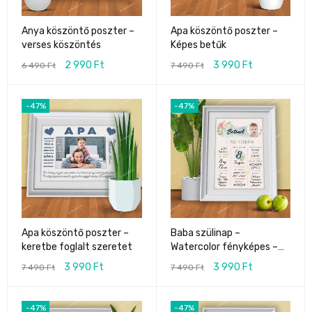
Anya köszöntő poszter –
Apa köszöntő poszter –
verses köszöntés
Képes betűk
2 990
Ft
3 990
Ft
6 490
Ft
7 490
Ft
-47%
-47%
Apa köszöntő poszter –
Baba szülinap –
keretbe foglalt szeretet
Watercolor fényképes –
fiú/lány
3 990
Ft
3 990
Ft
7 490
Ft
7 490
Ft
-47%
-47%