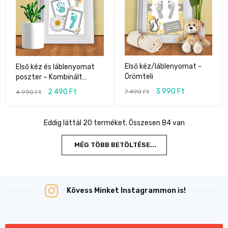
Első kéz/láblenyomat -
Első kéz és láblenyomat
Örömteli
poszter – Kombinált
(pasztell)
3 990
Ft
2 490
Ft
7 490
Ft
4 990
Ft
Eddig láttál 20 terméket. Összesen 84 van
MÉG TÖBB BETÖLTÉSE...
Kövess Minket Instagrammon is!