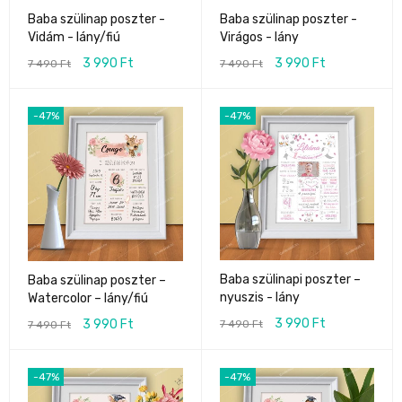
Baba szülinap poszter -
Baba szülinap poszter -
Vidám - lány/fiú
Virágos - lány
3 990
Ft
3 990
Ft
7 490
Ft
7 490
Ft
-47%
-47%
Baba szülinapi poszter –
Baba szülinap poszter –
nyuszis - lány
Watercolor – lány/fiú
3 990
Ft
3 990
Ft
7 490
Ft
7 490
Ft
-47%
-47%