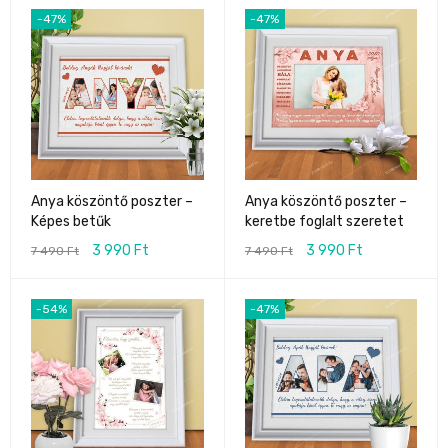
-47%
-47%
Anya köszöntő poszter –
Anya köszöntő poszter –
Képes betűk
keretbe foglalt szeretet
3 990
Ft
3 990
Ft
7 490
Ft
7 490
Ft
-54%
-47%