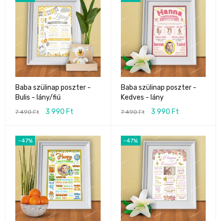
Baba szülinap poszter -
Baba szülinap poszter -
Kedves - lány
Bulis - lány/fiú
3 990
Ft
3 990
Ft
7 490
Ft
7 490
Ft
-47%
-47%