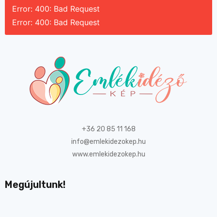
Error: 400: Bad Request
Error: 400: Bad Request
+36 20 85 11 168
info@emlekidezokep.hu
www.emlekidezokep.hu
Megújultunk!