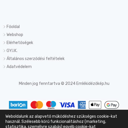
Főoldal
Webshop
Elérhetőségek
GY.I.K.
Általános szerződési feltételek
Adatvédelem
Minden jog fenntartva © 2024 Emlékidézőkép.hu
Weboldalunk az alapvető működéshez szükséges cookie-kat
Az online fizetést a Barion Payment Zrt. biztosítja MNB engedély
használ. Szélesebb körű funkcionalitáshoz (marketing,
statisztika, személyre szabás) egyéb cookie-kat
száma: H-EN-I-1064/2013