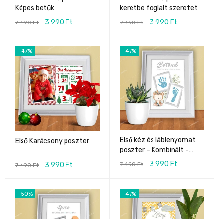
Képes betűk
keretbe foglalt szeretet
3 990
Ft
3 990
Ft
7 490
Ft
7 490
Ft
-47%
-47%
Első kéz és láblenyomat
Első Karácsony poszter
poszter – Kombinált -
Indián
3 990
Ft
3 990
Ft
7 490
Ft
7 490
Ft
-50%
-47%