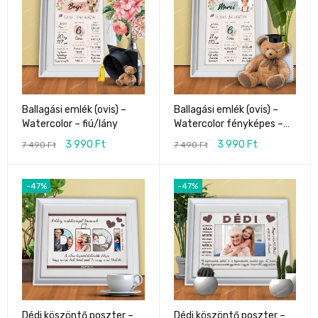
Ballagási emlék (ovis) –
Ballagási emlék (ovis) –
Watercolor fényképes –
Watercolor – fiú/lány
fiú/lány
3 990
Ft
3 990
Ft
7 490
Ft
7 490
Ft
-47%
-47%
Dédi köszöntő poszter –
Dédi köszöntő poszter –