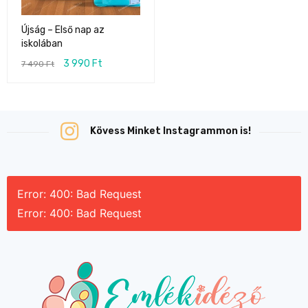
Újság – Első nap az
iskolában
3 990
Ft
7 490
Ft
Kövess Minket Instagrammon is!
Error: 400: Bad Request
Error: 400: Bad Request