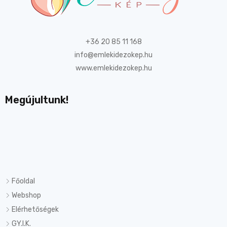
+36 20 85 11 168
info@emlekidezokep.hu
www.emlekidezokep.hu
Megújultunk!
Főoldal
Webshop
Elérhetőségek
GY.I.K.