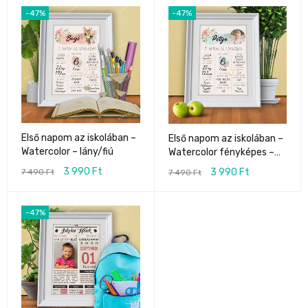
-47%
-47%
Első napom az iskolában –
Első napom az iskolában –
Watercolor – lány/fiú
Watercolor fényképes –
fiú/lány
3 990
Ft
3 990
Ft
7 490
Ft
7 490
Ft
-47%