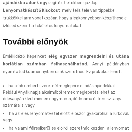
ajándékba adunk egy
segítő ötletekben gazdag
Lenyomatkészítő Kisokost
, mely telis tele van tippekkel,
trükkökkel arra vonatkozóan, hogy a legkönnyebben készíthesd el
ízlésed szerint a tökéletes lenyomatokat.
További előnyök
Emlékidéző Képeinket
elég egyszer megrendelni és utána
korlátlan számban felhasználhatod.
Annyi példányban
nyomtatod ki, amennyiben csak szeretnéd. Ez praktikus lehet,
ha több embert szeretnél meglepni e csodás ajándékkal.
Például Anyák napja alkalmából remek meglepetés lehet az
édesanyán kívül minden nagymama, dédmama és keresztanya
számára is, vagy
ha az éles lenyomatvétel előtt először gyakorolnál a lurkóval,
vagy
ha valami félresikerül és elölről szeretnéd kezdeni a lenyomat