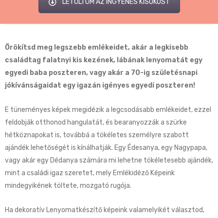
LETÖLTÖM AZ INGYENES KISOKOST
Örökítsd meg legszebb emlékeidet, akár a legkisebb
családtag falatnyi kis kezének, lábának lenyomatát egy
egyedi baba poszteren, vagy akár a 70-ig születésnapi
jókívánságaidat egy igazán igényes egyedi poszteren!
E tüneményes képek megidézik a legcsodásabb emlékeidet, ezzel
feldobják otthonod hangulatát, és bearanyozzák a szürke
hétköznapokat is, továbbá a tökéletes személyre szabott
ajándék lehetőségét is kínálhatják. Egy Édesanya, egy Nagypapa,
vagy akár egy Dédanya számára mi lehetne tökéletesebb ajándék,
mint a családi igaz szeretet, mely Emlékidéző Képeink
mindegyikének töltete, mozgató rugója.
Ha dekoratív Lenyomatkészítő képeink valamelyikét választod,