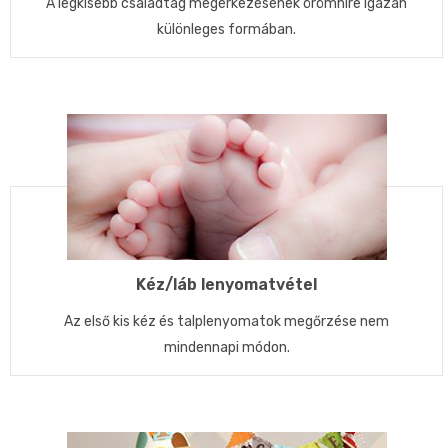
A legkisebb családtag megérkezésének örömhíre igazán
különleges formában.
Kéz/láb lenyomatvétel
Az első kis kéz és talplenyomatok megőrzése nem
mindennapi módon.