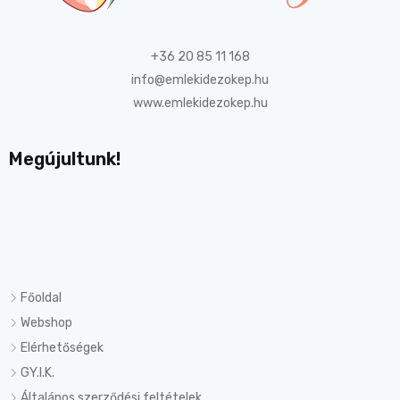
+36 20 85 11 168
info@emlekidezokep.hu
www.emlekidezokep.hu
Megújultunk!
Főoldal
Webshop
Elérhetőségek
GY.I.K.
Általános szerződési feltételek