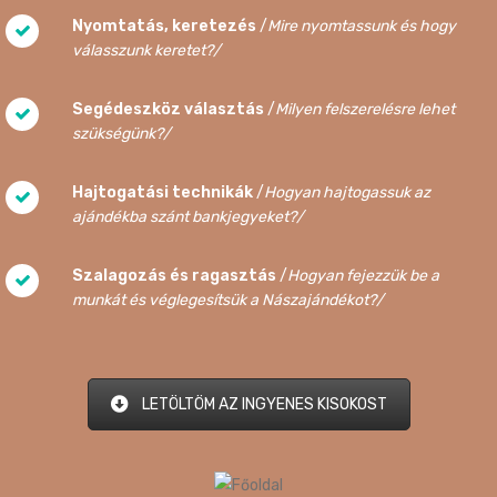
Nyomtatás, keretezés
/
Mire nyomtassunk és hogy
válasszunk keretet?/
Segédeszköz választás
/
Milyen felszerelésre lehet
szükségünk?/
Hajtogatási technikák
/
Hogyan hajtogassuk az
ajándékba szánt bankjegyeket?/
Szalagozás és ragasztás
/
Hogyan fejezzük be a
munkát és véglegesítsük a Nászajándékot?/
LETÖLTÖM AZ INGYENES KISOKOST