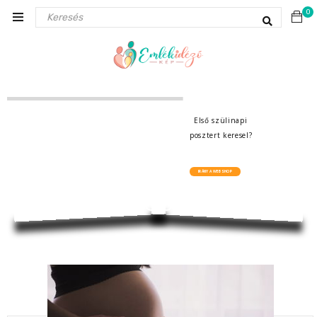
0
E
l
s
ő
s
z
ü
l
i
n
a
p
i
p
o
s
z
t
e
r
t
k
e
r
e
s
e
l
?
IRÁNY A WEBSHOP