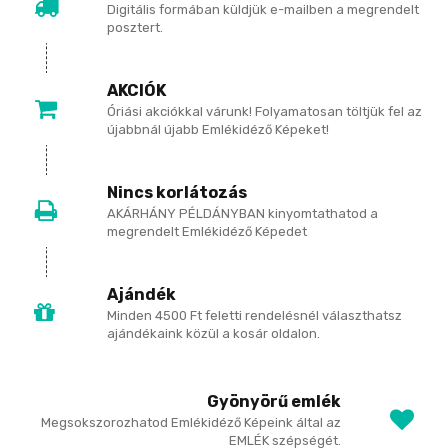
Digitális formában küldjük e-mailben a megrendelt
posztert.
AKCIÓK
Óriási akciókkal várunk! Folyamatosan töltjük fel az
újabbnál újabb Emlékidéző Képeket!
Nincs korlátozás
AKÁRHÁNY PÉLDÁNYBAN kinyomtathatod a
megrendelt Emlékidéző Képedet
Ajándék
Minden 4500 Ft feletti rendelésnél választhatsz
ajándékaink közül a kosár oldalon.
Gyönyörű emlék
Megsokszorozhatod Emlékidéző Képeink által az
EMLÉK szépségét.