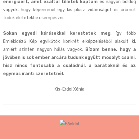
energiáért, amit ezáltal tőletek kaptam
és nagyon boldog
vagyok, hogy képeimmel egy kis plusz vidámságot és örömöt
tudok életetekbe csempészni.
Sokan egyedi kérésekkel kerestetek meg
, így több
Emlékidéző Kép egyikőtök konkrét elképzeléséből alakult ki,
amiért szintén nagyon hálás vagyok.
Bízom benne, hogy a
jövőben is sok ember arcára tudunk együtt mosolyt csalni,
hisz nincs fontosabb a családnál, a barátoknál és az
egymás iránti szeretetnél.
Kis-Erdei Xénia