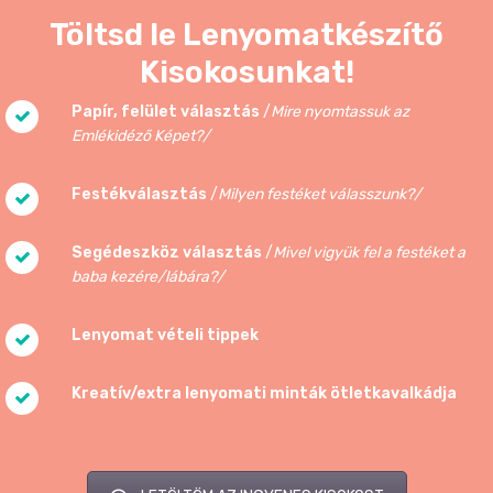
Töltsd le Lenyomatkészítő
Kisokosunkat!
Papír, felület választás
/
Mire nyomtassuk az
Emlékidéző Képet?/
Festékválasztás
/
Milyen festéket válasszunk?/
Segédeszköz választás
/
Mivel vigyük fel a festéket a
baba kezére/lábára?/
Lenyomat vételi tippek
Kreatív/extra lenyomati minták ötletkavalkádja