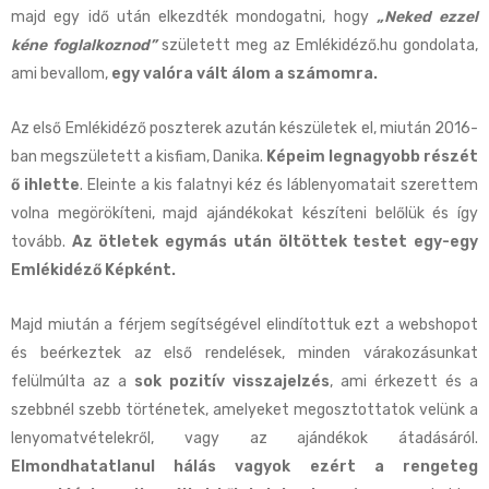
majd egy idő után elkezdték mondogatni, hogy
„Neked ezzel
kéne foglalkoznod”
született meg az Emlékidéző.hu gondolata,
ami bevallom,
egy valóra vált álom a számomra.
Az első Emlékidéző poszterek azután készületek el, miután 2016-
ban megszületett a kisfiam, Danika.
Képeim legnagyobb részét
ő ihlette
. Eleinte a kis falatnyi kéz és láblenyomatait szerettem
volna megörökíteni, majd ajándékokat készíteni belőlük és így
tovább.
Az ötletek egymás után öltöttek testet egy-egy
Emlékidéző Képként.
Majd miután a férjem segítségével elindítottuk ezt a webshopot
és beérkeztek az első rendelések, minden várakozásunkat
felülmúlta az a
sok pozitív visszajelzés
, ami érkezett és a
szebbnél szebb történetek, amelyeket megosztottatok velünk a
lenyomatvételekről, vagy az ajándékok átadásáról.
Elmondhatatlanul hálás vagyok ezért a rengeteg