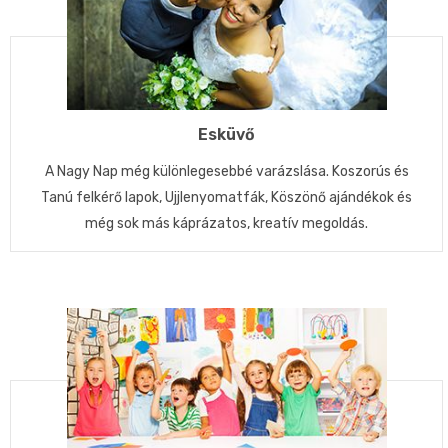
Esküvő
A Nagy Nap még különlegesebbé varázslása. Koszorús és
Tanú felkérő lapok, Ujjlenyomatfák, Köszönő ajándékok és
még sok más káprázatos, kreatív megoldás.