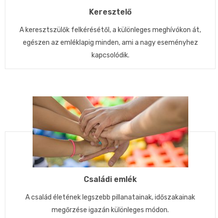
Keresztelő
A keresztszülők felkérésétől, a különleges meghívókon át,
egészen az emléklapig minden, ami a nagy eseményhez
kapcsolódik.
Családi emlék
A család életének legszebb pillanatainak, időszakainak
megőrzése igazán különleges módon.