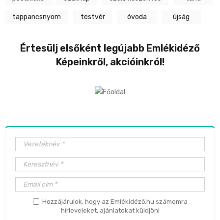
tappancsnyom
testvér
óvoda
újság
Értesülj elsőként legújabb Emlékidéző
Képeinkről, akcióinkról!
Hozzájárulok, hogy az Emlékidéző.hu számomra
hírleveleket, ajánlatokat küldjön!