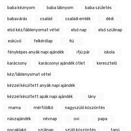
baba kéznyom
baba lábnyom
baba születés
babavárás
család
családi emlék
dédi
első kéz/láblenyomat vétel
első nap
első szülinap
esküvő
felkérőlap
fiú
fényképes anyák napi ajándék
ifjú pár
iskola
karácsony
karácsonyi ajándék ötlet
keresztelő
kéz/láblenyomat vétel
kézzel készített anyák napi ajándék
kézzel készített apák napi ajándék
lány
mama
mérföldkő
nagyszülő köszöntés
nászajándék
névnap
ovi
papa
pocaklakó
szülinap
szülő köszöntés
tanú