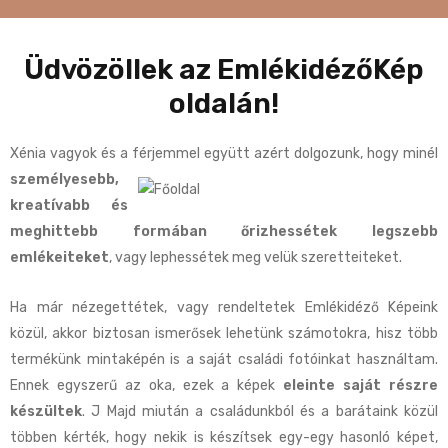
Üdvözöllek az EmlékidézőKép
oldalán!
Xénia vagyok és a férjemmel együtt azért dolgozunk, hogy minél
személyesebb,
kreatívabb és
meghittebb formában őrizhessétek legszebb
emlékeiteket
, vagy lephessétek meg velük szeretteiteket.
Ha már nézegettétek, vagy rendeltetek Emlékidéző Képeink
közül, akkor biztosan ismerősek lehetünk számotokra, hisz több
termékünk mintaképén is a saját családi fotóinkat használtam.
Ennek egyszerű az oka, ezek a képek
eleinte saját részre
készültek
. J Majd miután a családunkból és a barátaink közül
többen kérték, hogy nekik is készítsek egy-egy hasonló képet,