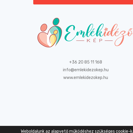
+36 20 85 11 168
info@emlekidezokep.hu
www.emlekidezokep.hu
Weboldalunk az alapvető működéshez szükséges cookie-kat