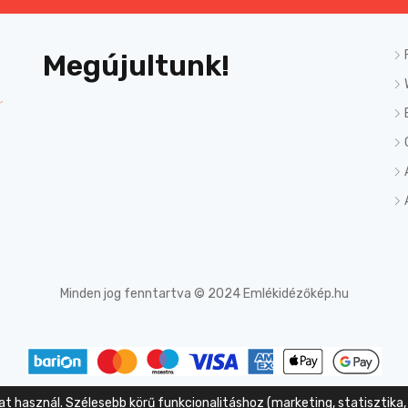
Megújultunk!
Minden jog fenntartva © 2024 Emlékidézőkép.hu
 használ. Szélesebb körű funkcionalitáshoz (marketing, statisztika