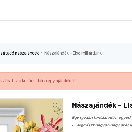
zátadó nászajándék
Nászajándék – Első milliárdunk
›
aszthatsz a kosár oldalon egy ajándékot!
Nászajándék – El
Egy igazán fantáziadús, egyedi
egyrészt nagyon nagy örömet