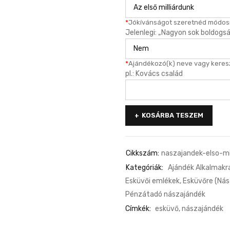
*
Jókívánságot szeretnéd módosí
Jelenlegi: „Nagyon sok boldogsá
*
Ajándékozó(k) neve vagy keres
pl.: Kovács család
KOSÁRBA TESZEM
Cikkszám:
naszajandek-elso-mi
Kategóriák:
Ajándék Alkalmakr
Esküvői emlékek
,
Esküvőre (Nás
Pénzátadó nászajándék
Címkék:
esküvő
,
nászajándék