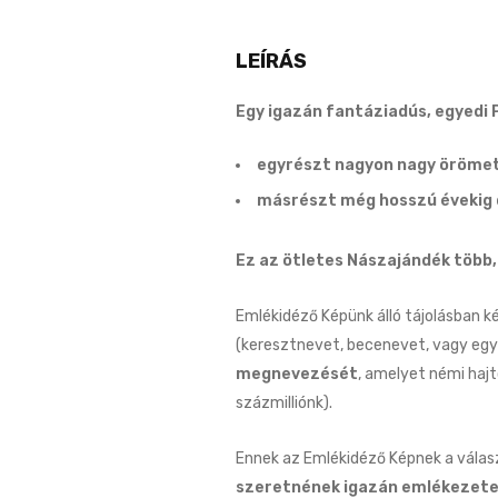
LEÍRÁS
Egy igazán fantáziadús, egyedi
egyrészt nagyon nagy örömet 
másrészt még hosszú évekig 
Ez az ötletes Nászajándék több,
Emlékidéző Képünk álló tájolásban k
(keresztnevet, becenevet, vagy együ
megnevezését
, amelyet némi hajt
százmilliónk).
Ennek az Emlékidéző Képnek a vála
szeretnének igazán emlékezetes