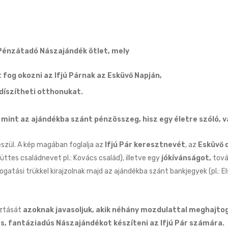
 Pénzátadó Nászajándék ötlet, mely
fog okozni az Ifjú Párnak az Esküvő Napján,
díszítheti otthonukat.
 mint az ajándékba szánt pénzösszeg, hisz egy életre szóló, v
észül. A kép magában foglalja az
Ifjú Pár keresztnevét
, az
Esküvő 
ttes családnevet pl.: Kovács család), illetve egy
jókívánságot,
tová
ogatási trükkel kirajzolnak majd az ajándékba szánt bankjegyek (pl.: El
sztását
azoknak javasoljuk, akik néhány mozdulattal meghajto
, fantáziadús Nászajándékot készíteni az Ifjú Pár számára.