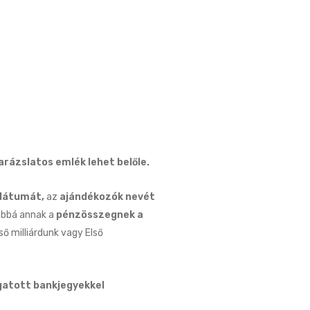
arázslatos emlék lehet belőle.
dátumát,
az
ajándékozók nevét
bbá annak a
pénzösszegnek a
ső milliárdunk vagy Első
gatott bankjegyekkel