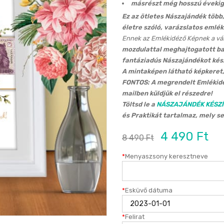
másrészt még hosszú évekig 
Ez az ötletes Nászajándék több
életre szóló, varázslatos emlék
Ennek az Emlékidéző Képnek a vá
mozdulattal meghajtogatott ba
fantáziadús Nászajándékot kész
A mintaképen látható képkeret, 
FONTOS: A megrendelt Emlékidé
mailben küldjük el részedre!
Töltsd le a
NÁSZAJÁNDÉK KÉSZÍ
és Praktikát tartalmaz, mely s
4 490
Ft
8 490
Ft
*
Menyaszsony keresztneve
*
Esküvő dátuma
*
Felirat