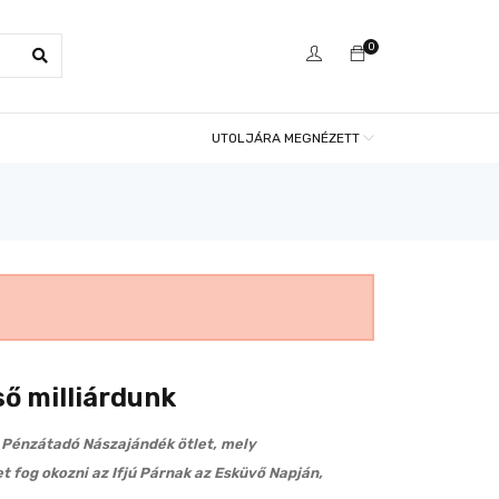
0
UTOLJÁRA MEGNÉZETT
ső milliárdunk
 Pénzátadó Nászajándék ötlet, mely
 fog okozni az Ifjú Párnak az Esküvő Napján,