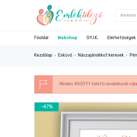
Főoldal
Webshop
GY.I.K.
Elérhetőségek
Kezdőlap
Esküvő
Nászajándékot keresek
Pén
›
›
›
Minden 4500 Ft feletti rendelésnél vál
-47%