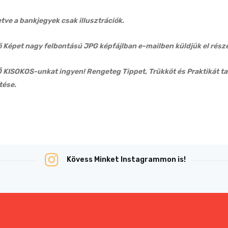
etve a bankjegyek csak illusztrációk.
Képet nagy felbontású JPG képfájlban e-mailben küldjük el rész
KISOKOS-unkat ingyen! Rengeteg Tippet, Trükköt és Praktikát ta
tése.
Kövess Minket Instagrammon is!