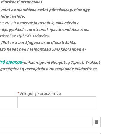
díszítheti otthonukat.
, mint az ajándékba szánt pénzösszeg, hisz egy
 lehet belőle.
lasztását
azoknak javasoljuk, akik néhány
nkjegyekkel szeretnének igazán emlékezetes,
íteni az Ifjú Pár számára.
illetve a bankjegyek csak illusztrációk.
ző Képet nagy felbontású JPG képfájlban e-
TŐ KISOKOS
-unkat ingyen! Rengeteg Tippet, Trükköt
egítségével gyerekjáték a Nászajándék elkészítése.
*
Vőlegény keresztneve