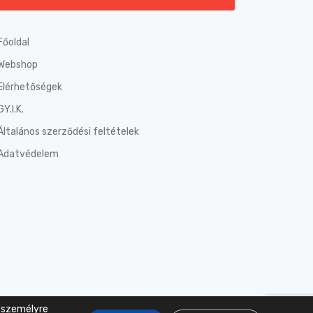
Főoldal
Webshop
Elérhetőségek
GY.I.K.
Általános szerződési feltételek
Adatvédelem
, személyre