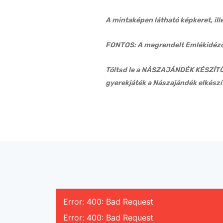
A mintaképen látható képkeret, ill
FONTOS: A megrendelt Emlékidéző 
Töltsd le a NÁSZAJÁNDÉK KÉSZÍTŐ 
gyerekjáték a Nászajándék elkészí
Error: 400: Bad Request
Error: 400: Bad Request