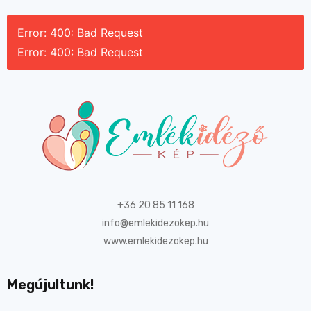
Error: 400: Bad Request
Error: 400: Bad Request
+36 20 85 11 168
info@emlekidezokep.hu
www.emlekidezokep.hu
Megújultunk!