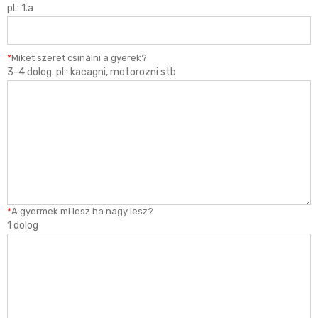
pl.: 1.a
*
Miket szeret csinálni a gyerek?
3-4 dolog. pl.: kacagni, motorozni stb
*
A gyermek mi lesz ha nagy lesz?
1 dolog