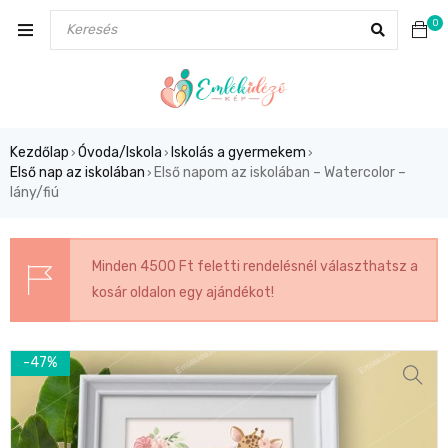
0
Kezdőlap
Óvoda/Iskola
Iskolás a gyermekem
›
›
›
Első nap az iskolában
Első napom az iskolában – Watercolor –
›
lány/fiú
Minden 4500 Ft feletti rendelésnél választhatsz a
kosár oldalon egy ajándékot!
-47%