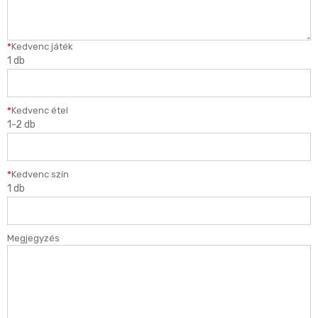
*
Kedvenc játék
1 db
*
Kedvenc étel
1-2 db
*
Kedvenc szín
1 db
Megjegyzés