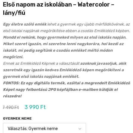
Első napom az iskolában – Watercolor –
lány/fiú
Egy életre szóló emlék
lehet a gyermek egy újabb mérföldkövének, az
első iskolai napjának megörökítése ebben a csodás Emlékidéző képben.
Mondd el nekünk, hogy gyermeked milyen az első iskolás napján.
Miket szeret igazán, mi szeretne lenni nagykorára, hol kezdi az
iskolát, mi pedig segítünk e csodás emléket méltó módon
megőrizni.
Ennek az Emlékidéző Képnek a választását
azoknak javasoljuk, akik
szeretnék egy igazán kedves Emlékidéző képen megörökíteni a
gyermek első iskolás napjának emlékét.
FONTOS: Ez egy digitális termék, ezáltal a megrendelt Emlékidéző
Képet nagy felbontású JPG képfájlban e-mailben küldjük el
részedre!
3 990
Ft
7 490
Ft
GYERMEK NEME