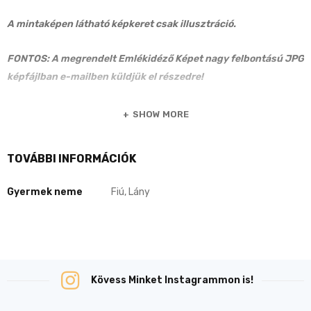
A mintaképen látható képkeret csak illusztráció.
FONTOS: A megrendelt Emlékidéző Képet nagy felbontású JPG
képfájlban e-mailben küldjük el részedre!
SHOW MORE
TOVÁBBI INFORMÁCIÓK
Gyermek neme
Fiú, Lány
Kövess Minket Instagrammon is!