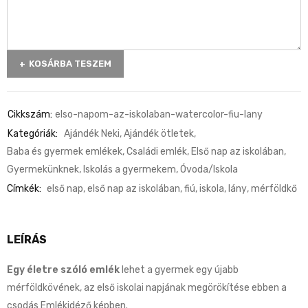
KOSÁRBA TESZEM
Cikkszám:
elso-napom-az-iskolaban-watercolor-fiu-lany
Kategóriák:
Ajándék Neki
,
Ajándék ötletek
,
Baba és gyermek emlékek
,
Családi emlék
,
Első nap az iskolában
,
Gyermekünknek
,
Iskolás a gyermekem
,
Óvoda/Iskola
Címkék:
első nap
,
első nap az iskolában
,
fiú
,
iskola
,
lány
,
mérföldkő
LEÍRÁS
Egy életre szóló emlék
lehet a gyermek egy újabb
mérföldkövének, az első iskolai napjának megörökítése ebben a
csodás Emlékidéző képben.