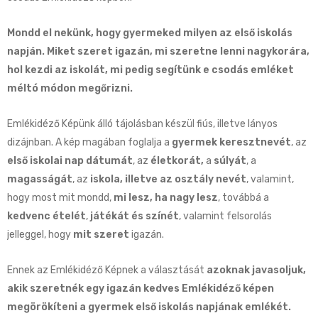
Mondd el nekünk, hogy gyermeked milyen az első iskolás
napján. Miket szeret igazán, mi szeretne lenni nagykorára,
hol kezdi az iskolát, mi pedig segítünk e csodás emléket
méltó módon megőrizni.
Emlékidéző Képünk álló tájolásban készül fiús, illetve lányos
dizájnban. A kép magában foglalja a
gyermek keresztnevét
, az
első iskolai nap
dátumát
, az
életkorát,
a
súlyát
, a
magasságát
, az
iskola, illetve az osztály nevét
, valamint,
hogy most mit mondd,
mi lesz, ha nagy lesz
, továbbá a
kedvenc ételét
,
játékát és színét
, valamint felsorolás
jelleggel, hogy
mit szeret
igazán.
Ennek az Emlékidéző Képnek a választását
azoknak javasoljuk,
akik szeretnék egy igazán kedves Emlékidéző képen
megörökíteni a gyermek első iskolás napjának emlékét.