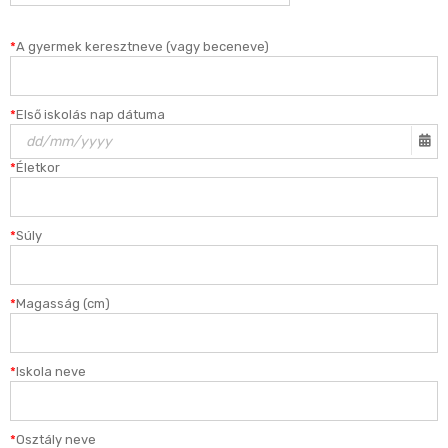
*
A gyermek keresztneve (vagy beceneve)
*
Első iskolás nap dátuma
*
Életkor
*
Súly
*
Magasság (cm)
*
Iskola neve
*
Osztály neve