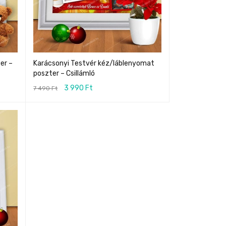
er –
Karácsonyi Testvér kéz/láblenyomat
poszter – Csillámló
3 990
Ft
7 490
Ft