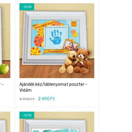
-50%
 -
Ajándék kéz/láblenyomat poszter -
Vidám
2 490
Ft
4 990
Ft
-50%