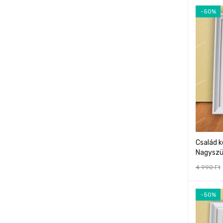
-50%
Család 
Nagyszü
4 990
Ft
-50%