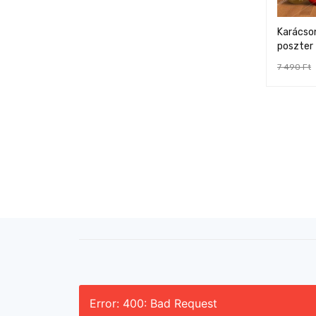
Karácso
poszter 
7 490
Ft
Error: 400: Bad Request