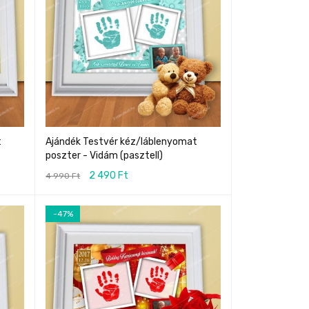
t
Ajándék Testvér kéz/láblenyomat
poszter - Vidám (pasztell)
2 490
Ft
4 990
Ft
-47%