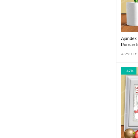
Ajándék
Romanti
4 990
Ft
-47%