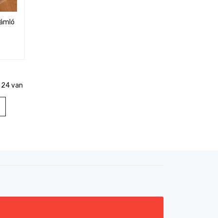
lámló
 24 van