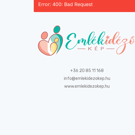
Error: 400: Bad Request
+36 20 85 11 168
info@emlekidezokep.hu
www.emlekidezokep.hu