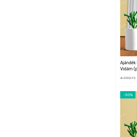
Ajándék
Vidám (p
4 990
Ft
-50%