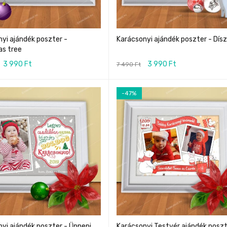
yi ajándék poszter -
Karácsonyi ajándék poszter - Dís
as tree
3 990
Ft
3 990
Ft
7 490
Ft
-47%
yi ajándék poszter - Ünnepi
Karácsonyi Testvér ajándék poszt