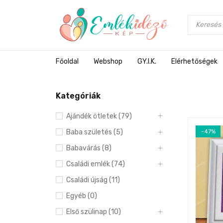
Főoldal
Webshop
GY.I.K.
Elérhetőségek
Kategóriák
Ajándék ötletek (79)
Baba születés (5)
-47%
Babavárás (8)
Családi emlék (74)
Családi újság (11)
Egyéb (0)
Első szülinap (10)