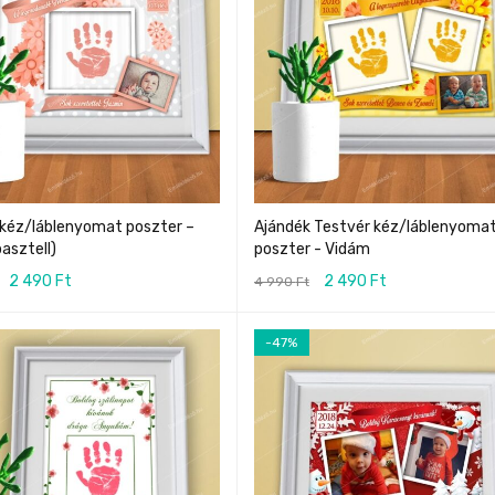
 kéz/láblenyomat poszter –
Ajándék Testvér kéz/láblenyoma
asztell)
poszter - Vidám
2 490
Ft
2 490
Ft
4 990
Ft
-47%