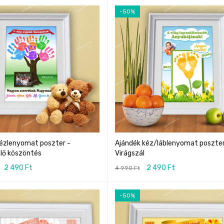
-50%
kézlenyomat poszter -
Ajándék kéz/láblenyomat poszter
lő köszöntés
Virágszál
2 490
Ft
2 490
Ft
4 990
Ft
-50%