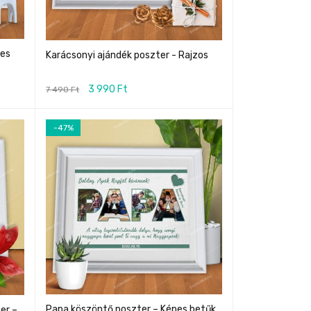
zes
Karácsonyi ajándék poszter - Rajzos
3 990
Ft
7 490
Ft
-47%
Papa köszöntő poszter – Képes betűk
er –