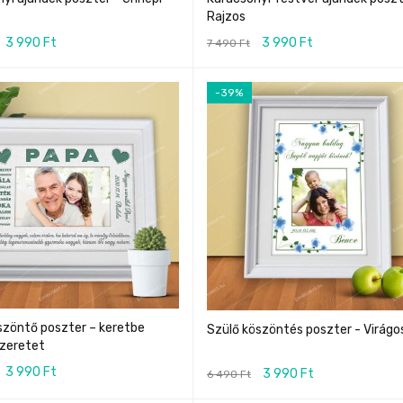
Rajzos
3 990
Ft
3 990
Ft
7 490
Ft
-39%
szöntő poszter – keretbe
Szülő köszöntés poszter - Virágo
szeretet
3 990
Ft
3 990
Ft
6 490
Ft