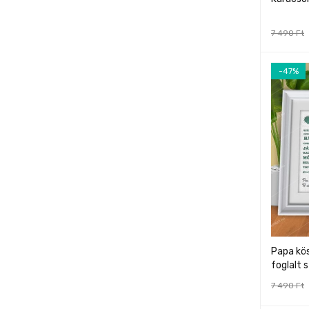
7 490
Ft
-47%
Papa kö
foglalt 
7 490
Ft