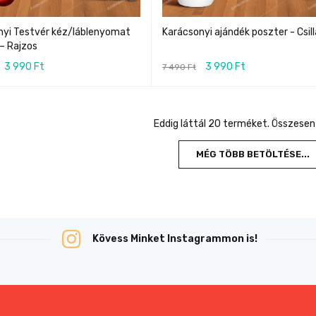
nyi Testvér kéz/láblenyomat
Karácsonyi ajándék poszter - Csil
– Rajzos
3 990
Ft
3 990
Ft
7 490
Ft
Eddig láttál 20 terméket. Összesen
MÉG TÖBB BETÖLTÉSE...
Kövess Minket Instagrammon is!