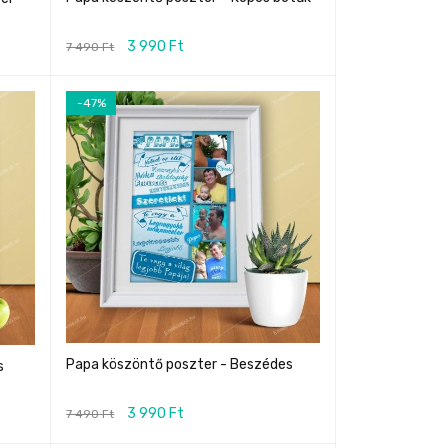
3 990
Ft
7 490
Ft
-47%
Papa köszöntő poszter - Beszédes
s
3 990
Ft
7 490
Ft