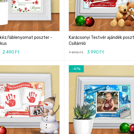
 kéz/láblenyomat poszter -
Karácsonyi Testvér ajándék poszt
kus
Csillámló
2 490
Ft
3 990
Ft
7 490
Ft
-47%