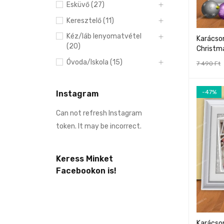
Esküvő (27)
Keresztelő (11)
Kéz/láb lenyomatvétel
Karácson
(20)
Christm
Óvoda/Iskola (15)
7 490
Ft
-47%
Instagram
Can not refresh Instagram
token. It may be incorrect.
Keress Minket
Facebookon is!
Karácson