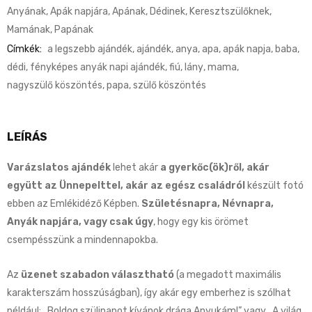
Anyának
,
Apák napjára
,
Apának
,
Dédinek
,
Keresztszülőknek
,
Mamának
,
Papának
Címkék:
a legszebb ajándék
,
ajándék
,
anya
,
apa
,
apák napja
,
baba
,
dédi
,
fényképes anyák napi ajándék
,
fiú
,
lány
,
mama
,
nagyszülő köszöntés
,
papa
,
szülő köszöntés
LEÍRÁS
Varázslatos ajándék
lehet akár
a gyerkőc(ök)ről, akár
együtt az Ünnepelttel, akár az egész családról
készült fotó
ebben az Emlékidéző Képben.
Születésnapra, Névnapra,
Anyák napjára, vagy csak úgy
, hogy egy kis örömet
csempésszünk a mindennapokba.
Az
üzenet szabadon választható
(a megadott maximális
karakterszám hosszúságban), így akár egy emberhez is szólhat
például: „Boldog szülinapot kívánok drága Anyukám!” vagy „A világ