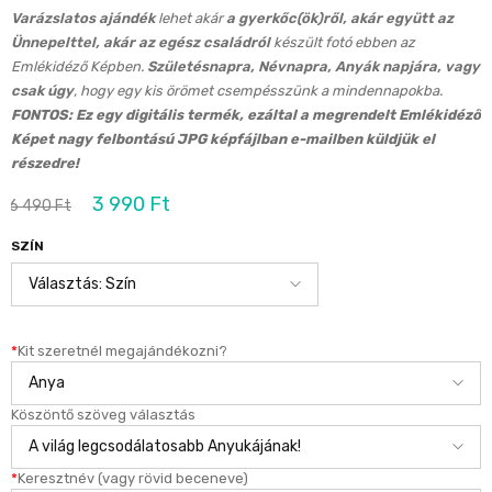
Varázslatos ajándék
lehet akár
a gyerkőc(ök)ről, akár együtt az
Ünnepelttel, akár az egész családról
készült fotó ebben az
Emlékidéző Képben.
Születésnapra, Névnapra, Anyák napjára, vagy
csak úgy
, hogy egy kis örömet csempésszünk a mindennapokba.
FONTOS: Ez egy digitális termék, ezáltal a megrendelt Emlékidéző
Képet nagy felbontású JPG képfájlban e-mailben küldjük el
részedre!
3 990
Ft
6 490
Ft
SZÍN
*
Kit szeretnél megajándékozni?
Köszöntő szöveg választás
*
Keresztnév (vagy rövid beceneve)