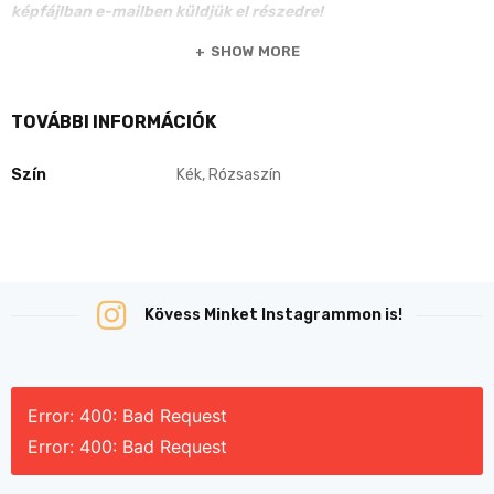
képfájlban e-mailben küldjük el részedre!
SHOW MORE
TOVÁBBI INFORMÁCIÓK
Szín
Kék, Rózsaszín
Kövess Minket Instagrammon is!
Error: 400: Bad Request
Error: 400: Bad Request