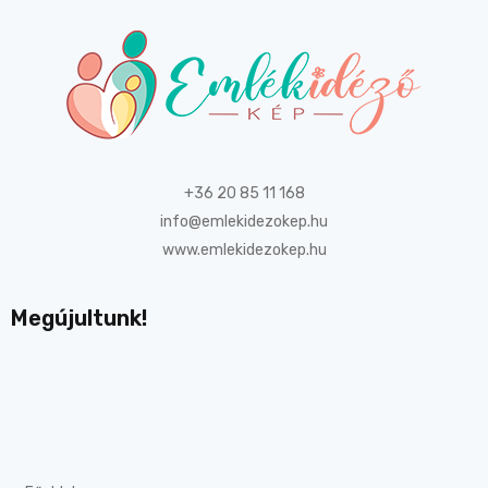
+36 20 85 11 168
info@emlekidezokep.hu
www.emlekidezokep.hu
Megújultunk!