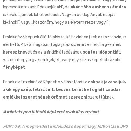
legcsodálatosabb Édesapjának!”, de
akár több ember számára
is kiváló ajándék lehet például: „Nagyon boldog Anyák napját
kívánok!”, vagy „Köszönöm, hogy az életem része vagy!”.
Emlékidéző Képünk álló tájolással két színben (kék és rózsaszín) is
elérhető. A kép magában foglalja az
üzenet
en felül a gyermek
keresztnev
ét és az ajándék átadásának
pontos időpont
ját,
valamint egy a gyermek(ek)et, vagy egy közös képet ábrázoló
fénykép
et.
Ennek az Emlékidéző Képnek a választását
azoknak javasoljuk,
akik egy szép, letisztult, kedves keretbe foglalt csodás
emlékkel szeretnének örömet szerezni
szerettüknek.
A mintaképen látható képkeret csak illusztráció.
FONTOS: A megrendelt Emlékidéző Képet nagy felbontású JPG