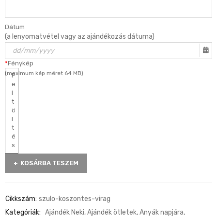
Dátum
(a lenyomatvétel vagy az ajándékozás dátuma)
*
Fénykép
(maximum kép méret 64 MB)
F
e
l
t
ö
l
t
é
s
KOSÁRBA TESZEM
Cikkszám:
szulo-koszontes-virag
Kategóriák:
Ajándék Neki
,
Ajándék ötletek
,
Anyák napjára
,