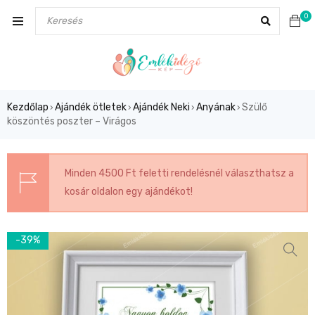
0
Kezdőlap
Ajándék ötletek
Ajándék Neki
Anyának
Szülő
›
›
›
›
köszöntés poszter – Virágos
Minden 4500 Ft feletti rendelésnél választhatsz a
kosár oldalon egy ajándékot!
-39%