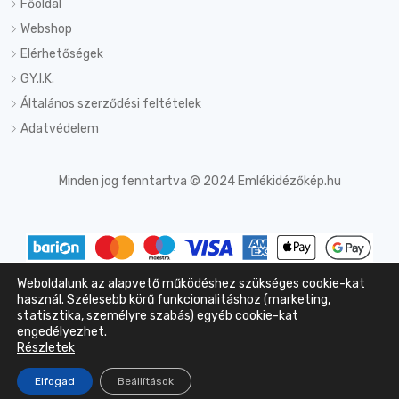
Főoldal
Webshop
Elérhetőségek
GY.I.K.
Általános szerződési feltételek
Adatvédelem
Minden jog fenntartva © 2024 Emlékidézőkép.hu
Weboldalunk az alapvető működéshez szükséges cookie-kat
Az online fizetést a Barion Payment Zrt. biztosítja MNB engedély
használ. Szélesebb körű funkcionalitáshoz (marketing,
statisztika, személyre szabás) egyéb cookie-kat
száma: H-EN-I-1064/2013
engedélyezhet.
Részletek
Elfogad
Beállítások
Főoldal
Termékek
Bejelentkezés