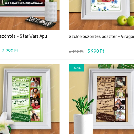
szöntés – Star Wars Apu
Szülő köszöntés poszter - Virágo
3 990
Ft
3 990
Ft
6 490
Ft
-47%