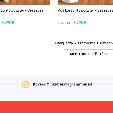
szöntő poszter - Beszédes
Apa köszöntő poszter - Beszéde
3 990
Ft
3 990
Ft
7 490
Ft
Eddig láttál 20 terméket. Összesen
MÉG TÖBB BETÖLTÉSE...
Kövess Minket Instagrammon is!