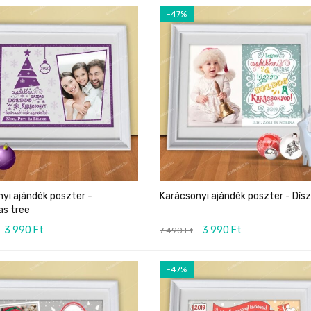
-47%
yi ajándék poszter -
Karácsonyi ajándék poszter - Dís
as tree
3 990
Ft
3 990
Ft
7 490
Ft
-47%