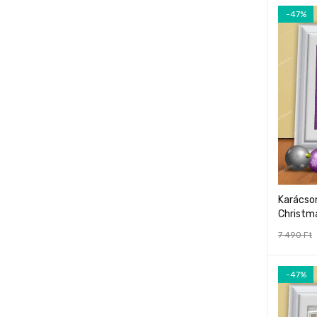
-47%
Karácson
Christm
7 490
Ft
-47%