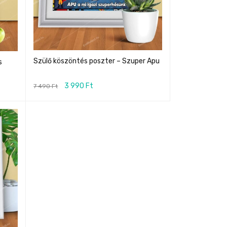
Szülő köszöntés poszter – Szuper Apu
s
3 990
Ft
7 490
Ft