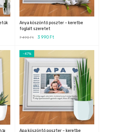
etűk
Anya köszöntő poszter – keretbe
foglalt szeretet
3 990
Ft
7 490
Ft
-47%
Apa köszöntő poszter – keretbe
tűk