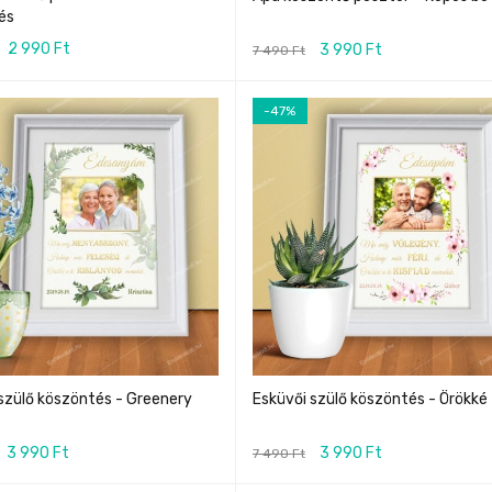
és
2 990
Ft
3 990
Ft
7 490
Ft
-47%
szülő köszöntés - Greenery
Esküvői szülő köszöntés - Örökké
3 990
Ft
3 990
Ft
7 490
Ft