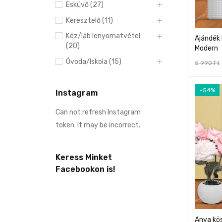
Esküvő (27)
Keresztelő (11)
Kéz/láb lenyomatvétel
Ajándék
(20)
Modern
Óvoda/Iskola (15)
5 990
Ft
-54%
Instagram
Can not refresh Instagram
token. It may be incorrect.
Keress Minket
Facebookon is!
Anya kö