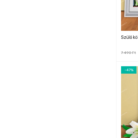
Szülő kö
7 490
Ft
-47%