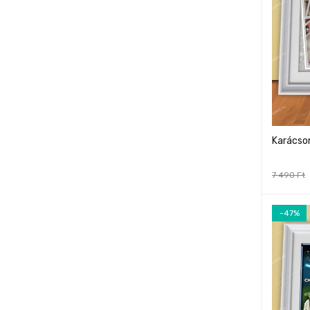
Karácson
7 490
Ft
-47%