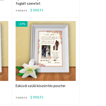
foglalt szeretet
3 990
Ft
7 490
Ft
-47%
Esküvői szülő köszöntés poszter
3 990
Ft
7 490
Ft