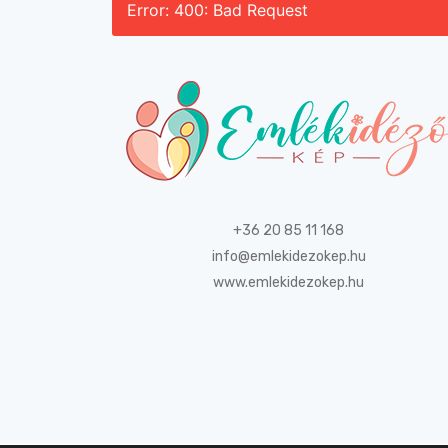
Error: 400: Bad Request
+36 20 85 11 168
info@emlekidezokep.hu
www.emlekidezokep.hu