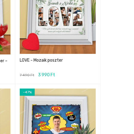
LOVE - Mozaik poszter
er –
3 990
Ft
7 490
Ft
-47%