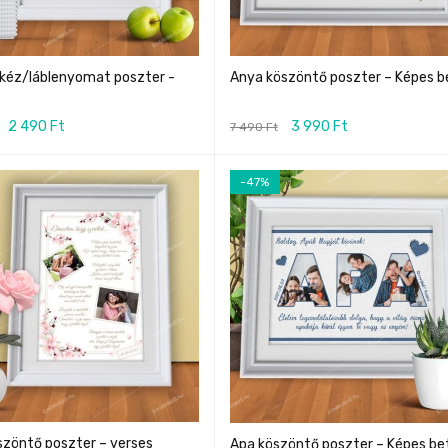
 kéz/láblenyomat poszter -
Anya köszöntő poszter – Képes b
2 490
Ft
3 990
Ft
7 490
Ft
-47%
szöntő poszter – verses
Apa köszöntő poszter – Képes be