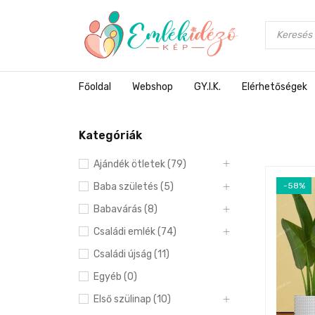
Főoldal
Webshop
GY.I.K.
Elérhetőségek
Kategóriák
Ajándék ötletek (79)
Baba születés (5)
-58%
Babavárás (8)
Családi emlék (74)
Családi újság (11)
Egyéb (0)
Első szülinap (10)