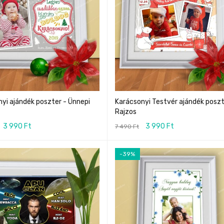
yi ajándék poszter - Ünnepi
Karácsonyi Testvér ajándék poszt
Rajzos
3 990
Ft
3 990
Ft
7 490
Ft
-39%