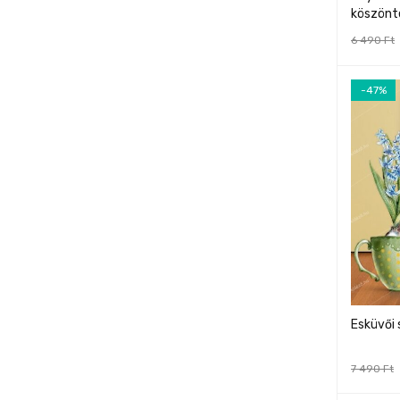
köszönt
6 490
Ft
-47%
Esküvői 
7 490
Ft