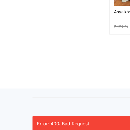
Anya kö
7 490
Ft
Error: 400: Bad Request