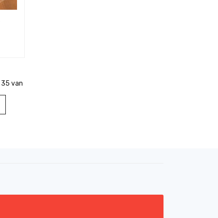
s
 35 van