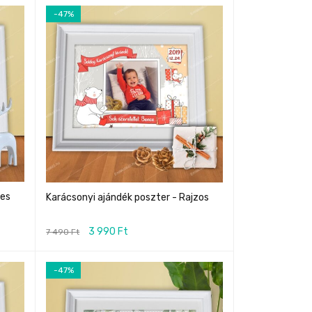
-47%
zes
Karácsonyi ajándék poszter - Rajzos
3 990
Ft
7 490
Ft
-47%